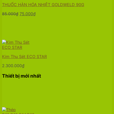
THUỐC HÀN HÓA NHIỆT GOLDWELD 90G
Giá
Giá
85.000
₫
75.000
₫
gốc
hiện
là:
tại
85.000₫.
là:
75.000₫.
Kim Thu Sét ECO STAR
2.300.000
₫
Thiết bị mới nhất