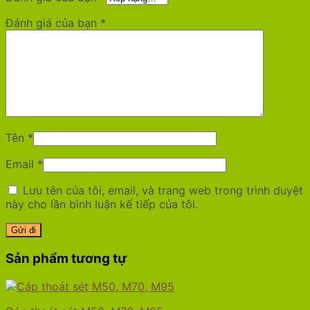
Đánh giá của bạn
*
Tên
*
Email
*
Lưu tên của tôi, email, và trang web trong trình duyệt
này cho lần bình luận kế tiếp của tôi.
Sản phẩm tương tự