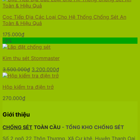
Cọc Tiếp Địa Các Loại Cho Hệ Thống Chống Sét An
Toàn & Hiệu Quả
175.000
₫
-9%
Kim thu sét Stommaster
Giá
Giá
3.500.000
₫
3.200.000
₫
gốc
hiện
là:
tại
Hộp kiểm tra điện trở
3.500.000₫.
là:
3.200.000₫.
270.000
₫
Giới thiệu
CHỐNG SÉT
TOÀN CẦU
- TỔNG KHO CHỐNG SÉT
Số 2 ngõ 22 Thôn Thượng, Xã Cự khê, Huyện Thanh Oai