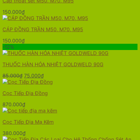
Cáp thoát sét M50, M70, M95
150.000
₫
CÁP ĐỒNG TRẦN M50, M70, M95
150.000
₫
-12%
THUỐC HÀN HÓA NHIỆT GOLDWELD 90G
Giá
Giá
85.000
₫
75.000
₫
gốc
hiện
là:
tại
Cọc Tiếp Địa Đồng
85.000₫.
là:
75.000₫.
870.000
₫
Cọc Tiếp Địa Mạ Kẽm
380.000
₫