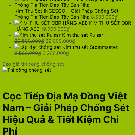
Kim Thu Sét INGESCO – Giải Pháp Chống Sét
Phóng Tia Tiên Đạo Tây Ban Nha
8.500.000
₫
KIM THU SÉT OBR
HÃNG ABB
19.000.000
₫
Kim thu sét Pulsar
Giá
Giá
29.500.000
₫
29.000.000
₫
gốc
hiện
Kim thu sét Stommaster
Giá
là:
Giá
tại
3.500.000
₫
3.200.000
₫
gốc
29.500.000₫.
hiện
là:
Báo giá thi công chống sét
là:
tại
29.000.000₫.
3.500.000₫.
là:
3.200.000₫.
Cọc Tiếp Địa Mạ Đồng Việt
Nam – Giải Pháp Chống Sét
Hiệu Quả & Tiết Kiệm Chi
Phí