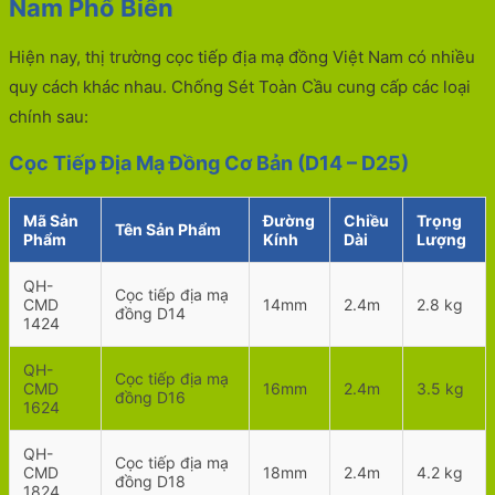
Nam Phổ Biến
Hiện nay, thị trường cọc tiếp địa mạ đồng Việt Nam có nhiều
quy cách khác nhau. Chống Sét Toàn Cầu cung cấp các loại
chính sau:
Cọc Tiếp Địa Mạ Đồng Cơ Bản (D14 – D25)
Mã Sản
Đường
Chiều
Trọng
Tên Sản Phẩm
Phẩm
Kính
Dài
Lượng
QH-
Cọc tiếp địa mạ
CMD
14mm
2.4m
2.8 kg
đồng D14
1424
QH-
Cọc tiếp địa mạ
CMD
16mm
2.4m
3.5 kg
đồng D16
1624
QH-
Cọc tiếp địa mạ
CMD
18mm
2.4m
4.2 kg
đồng D18
1824