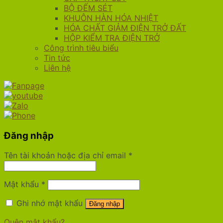
BỘ ĐẾM SÉT
KHUÔN HÀN HÓA NHIỆT
HÓA CHẤT GIẢM ĐIỆN TRỞ ĐẤT
HỘP KIỂM TRA ĐIỆN TRỞ
Công trình tiêu biểu
Tin tức
Liên hệ
Đăng nhập
Tên tài khoản hoặc địa chỉ email
*
Mật khẩu
*
Ghi nhớ mật khẩu
Đăng nhập
Quên mật khẩu?