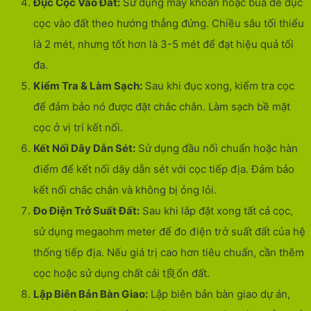
Đục Cọc Vào Đất:
Sử dụng máy khoan hoặc búa để đục
cọc vào đất theo hướng thẳng đứng. Chiều sâu tối thiểu
là 2 mét, nhưng tốt hơn là 3-5 mét để đạt hiệu quả tối
đa.
Kiểm Tra & Làm Sạch:
Sau khi đục xong, kiểm tra cọc
để đảm bảo nó được đặt chắc chắn. Làm sạch bề mặt
cọc ở vị trí kết nối.
Kết Nối Dây Dẫn Sét:
Sử dụng đầu nối chuẩn hoặc hàn
điểm để kết nối dây dẫn sét với cọc tiếp địa. Đảm bảo
kết nối chắc chắn và không bị ỏng lỏi.
Đo Điện Trở Suất Đất:
Sau khi lắp đặt xong tất cả cọc,
sử dụng megaohm meter để đo điện trở suất đất của hệ
thống tiếp địa. Nếu giá trị cao hơn tiêu chuẩn, cần thêm
cọc hoặc sử dụng chất cải t良ổn đất.
Lập Biên Bản Bàn Giao:
Lập biên bản bàn giao dự án,