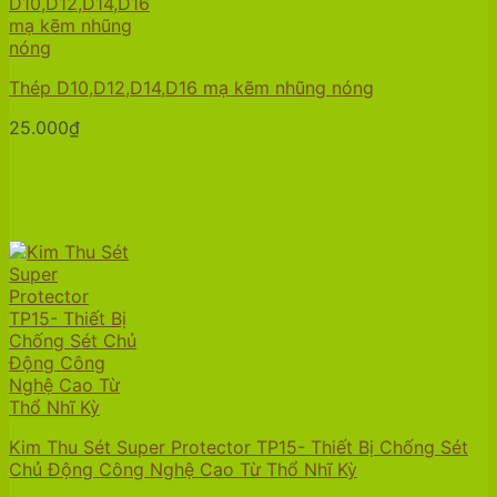
Thép D10,D12,D14,D16 mạ kẽm nhũng nóng
25.000
₫
Kim Thu Sét Super Protector TP15- Thiết Bị Chống Sét
Chủ Động Công Nghệ Cao Từ Thổ Nhĩ Kỳ