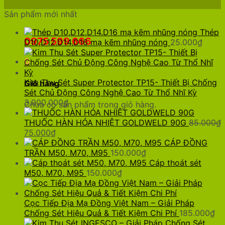
Sản phẩm mới nhất
Thép
0975 599 666
D10,D12,D14,D16 mạ kẽm nhũng nóng
25.000
₫
0
Kim Thu Sét Super Protector TP15- Thiết Bị Chống
Giỏ hàng
Sét Chủ Động Công Nghệ Cao Từ Thổ Nhĩ Kỳ
3.900.000
₫
Chưa có sản phẩm trong giỏ hàng.
THUỐC HÀN HÓA NHIỆT GOLDWELD 90G
85.000
₫
Giá
Giá
75.000
₫
gốc
hiện
CÁP ĐỒNG
là:
tại
TRẦN M50, M70, M95
150.000
₫
85.000₫.
là:
Cáp thoát sét
75.000₫.
M50, M70, M95
150.000
₫
Cọc Tiếp Địa Mạ Đồng Việt Nam – Giải Pháp
Chống Sét Hiệu Quả & Tiết Kiệm Chi Phí
185.000
₫