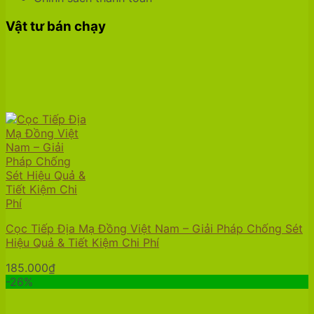
Vật tư bán chạy
Cọc Tiếp Địa Mạ Đồng Việt Nam – Giải Pháp Chống Sét
Hiệu Quả & Tiết Kiệm Chi Phí
185.000
₫
-26%