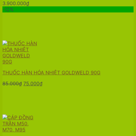
3.900.000
₫
-12%
THUỐC HÀN HÓA NHIỆT GOLDWELD 90G
Giá
Giá
85.000
₫
75.000
₫
gốc
hiện
là:
tại
85.000₫.
là:
75.000₫.