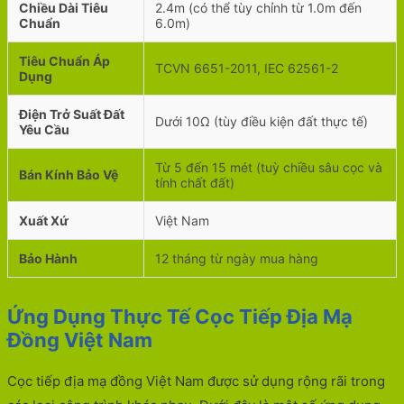
Chiều Dài Tiêu
2.4m (có thể tùy chỉnh từ 1.0m đến
Chuẩn
6.0m)
Tiêu Chuẩn Áp
TCVN 6651-2011, IEC 62561-2
Dụng
Điện Trở Suất Đất
Dưới 10Ω (tùy điều kiện đất thực tế)
Yêu Cầu
Từ 5 đến 15 mét (tuỳ chiều sâu cọc và
Bán Kính Bảo Vệ
tính chất đất)
Xuất Xứ
Việt Nam
Bảo Hành
12 tháng từ ngày mua hàng
Ứng Dụng Thực Tế Cọc Tiếp Địa Mạ
Đồng Việt Nam
Cọc tiếp địa mạ đồng Việt Nam được sử dụng rộng rãi trong