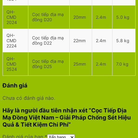
QH-
Cọc tiếp địa mạ
CMD
20mm
2.4m
5.0 kg
đồng D20
2024
QH-
Cọc tiếp địa mạ
CMD
22mm
2.4m
5.8 kg
đồng D22
2224
QH-
Cọc tiếp địa mạ
CMD
25mm
2.4m
7.0 kg
đồng D25
2524
Đánh giá
Chưa có đánh giá nào.
Hãy là người đầu tiên nhận xét “Cọc Tiếp Địa
Mạ Đồng Việt Nam – Giải Pháp Chống Sét Hiệu
Quả & Tiết Kiệm Chi Phí”
Đánh giá của bạn
*