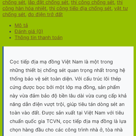
Việt
chống sét
,
lắp đặt chống sét
,
thi công chống sét
,
thi
Nam
công hàn hóa nhiệt
,
thi công tiếp địa chống sét
,
vật tư
–
chống sét
,
đo điện trở đất
Giải
Pháp
Mô tả
Chống
Đánh giá (0)
Sét
Thông tin thanh toán
Hiệu
Quả
&
Tiết
Cọc tiếp địa mạ đồng Việt Nam là một trong
Kiệm
những thiết bị chống sét quan trọng nhất trong hệ
Chi
thống bảo vệ sét toàn diện. Với cấu trúc lõi thép
Phí
số
cứng được bọc bởi một lớp mạ đồng, sản phẩm
lượng
này vừa đảm bảo độ bền lâu dài vừa cung cấp khả
năng dẫn điện vượt trội, giúp tiêu tán dòng sét an
toàn vào đất. Được sản xuất tại Việt Nam với tiêu
chuẩn quốc gia TCVN, cọc tiếp địa mạ đồng là lựa
chọn hàng đầu cho các công trình nhà ở, tòa nhà