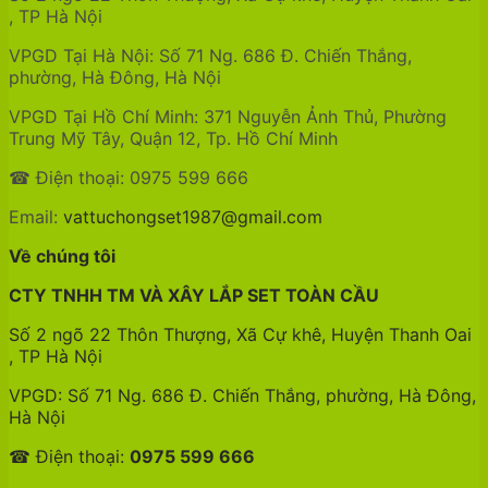
, TP Hà Nội
VPGD Tại Hà Nội: Số 71 Ng. 686 Đ. Chiến Thắng,
phường, Hà Đông, Hà Nội
VPGD Tại Hồ Chí Minh: 371 Nguyễn Ảnh Thủ, Phường
Trung Mỹ Tây, Quận 12, Tp. Hồ Chí Minh
☎ Điện thoại: 0975 599 666
Email:
vattuchongset1987@gmail.com
Về chúng tôi
CTY TNHH TM VÀ XÂY LẮP SET TOÀN CẦU
Số 2 ngõ 22 Thôn Thượng, Xã Cự khê, Huyện Thanh Oai
, TP Hà Nội
VPGD: Số 71 Ng. 686 Đ. Chiến Thắng, phường, Hà Đông,
Hà Nội
☎ Điện thoại:
0975 599 666