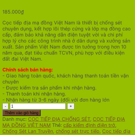
185.000
₫
Cọc tiếp địa mạ đồng Việt Nam là thiết bị chống sét
chuyên dụng, kết hợp lõi thép cứng và lớp mạ đồng cao
cấp, đảm bảo khả năng dẫn điện tuyệt vời và chi phí
hợp lý cho các công trình nhà ở dân dụng và xưởng sản
xuất. Sản phẩm Việt Nam được tin tưởng trong hơn 10
năm qua, đạt tiêu chuẩn TCVN, phù hợp với điều kiện
đất đai Việt Nam.
Chính sách bán hàng:
- Giao hàng toàn quốc, khách hàng thanh toán tiền vận
chuyên
- Được kiểm tra sản phẩm khi nhận hàng.
- Thanh toán khi nhận hàng.
- Nhận hàng từ 3-6 ngày (đối với đơn hàng lớn
Cọc
Tiếp
Thêm vào giỏ hàng
Địa
Danh mục:
CỌC TIẾP ĐỊA CHỐNG SÉT
,
CỌC TIẾP ĐỊA
Mạ
MẠ ĐỒNG VIỆT NAM
Thẻ:
cấp kiểm định điện trở
,
Đồng
Chống Sét Lan Truyền
,
chống sét trực tiếp
,
Cọc tiếp địa