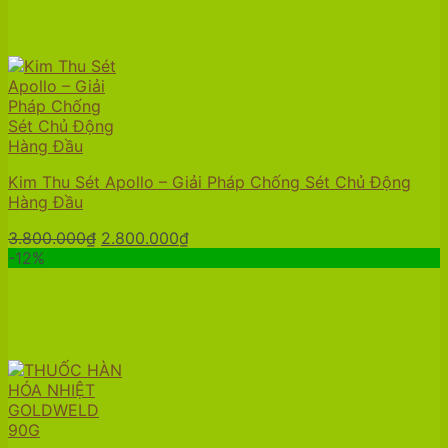
Kim Thu Sét Apollo – Giải Pháp Chống Sét Chủ Động
Hàng Đầu
Giá
Giá
3.800.000
₫
2.800.000
₫
gốc
hiện
-12%
là:
tại
3.800.000₫.
là:
2.800.000₫.