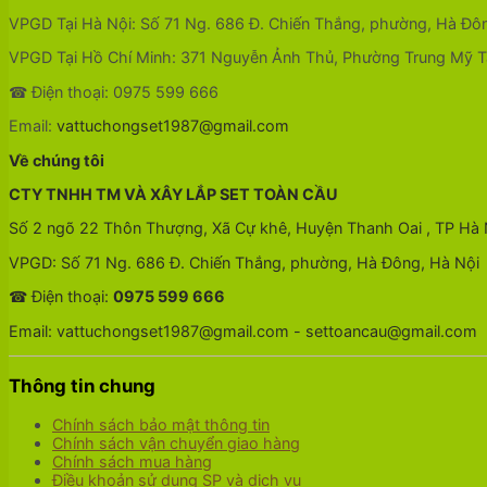
VPGD Tại Hà Nội: Số 71 Ng. 686 Đ. Chiến Thắng, phường, Hà Đô
VPGD Tại Hồ Chí Minh: 371 Nguyễn Ảnh Thủ, Phường Trung Mỹ Tâ
☎ Điện thoại: 0975 599 666
Email:
vattuchongset1987@gmail.com
Về chúng tôi
CTY TNHH TM VÀ XÂY LẮP SET TOÀN CẦU
Số 2 ngõ 22 Thôn Thượng, Xã Cự khê, Huyện Thanh Oai , TP Hà 
VPGD: Số 71 Ng. 686 Đ. Chiến Thắng, phường, Hà Đông, Hà Nội
☎ Điện thoại:
0975 599 666
Email: vattuchongset1987@gmail.com - settoancau@gmail.com
Thông tin chung
Chính sách bảo mật thông tin
Chính sách vận chuyển giao hàng
Chính sách mua hàng
Điều khoản sử dụng SP và dịch vụ