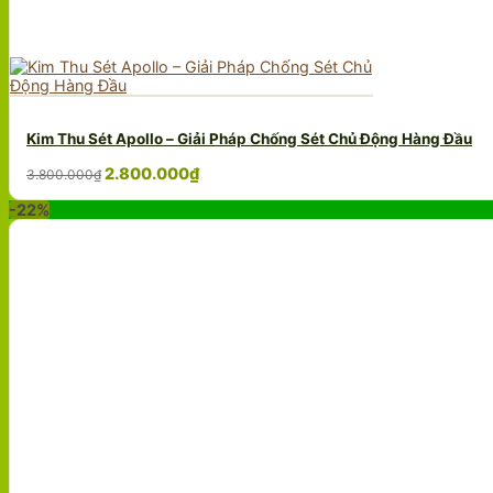
Kim Thu Sét Apollo – Giải Pháp Chống Sét Chủ Động Hàng Đầu
Giá
Giá
2.800.000
₫
3.800.000
₫
gốc
hiện
-22%
là:
tại
3.800.000₫.
là:
2.800.000₫.