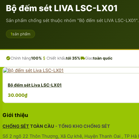
0975 599 666
Bộ đếm sét LIVA LSC-LX01
0
Sản phẩm chống sét thuộc nhóm "Bộ đếm sét LIVA LSC-LX01".
Giỏ hàng
1
sản phẩm
Chưa có sản phẩm trong giỏ hàng.
Chính hãng
100%
Chiết khấu
tới 35%
Giao
toàn quốc
Bộ đếm sét Liva LSC-LX01
30.000
₫
Giới thiệu
CHỐNG SÉT
TOÀN CẦU
- TỔNG KHO CHỐNG SÉT
Số 2 ngõ 22 Thôn Thượng, Xã Cự khê, Huyện Thanh Oai , TP Hà 