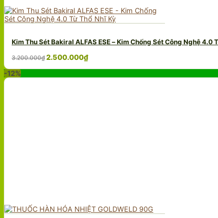
Kim Thu Sét Bakiral ALFAS ESE – Kim Chống Sét Công Nghệ 4.0 T
Giá
Giá
2.500.000
₫
3.200.000
₫
gốc
hiện
-12%
là:
tại
3.200.000₫.
là:
2.500.000₫.