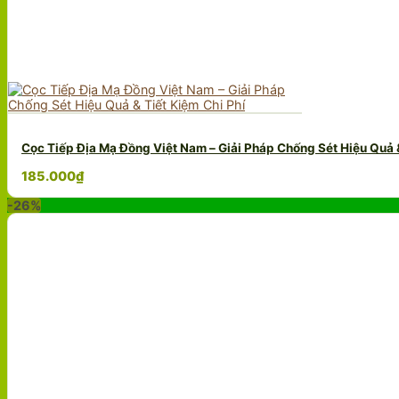
Cọc Tiếp Địa Mạ Đồng Việt Nam – Giải Pháp Chống Sét Hiệu Quả &
185.000
₫
-26%