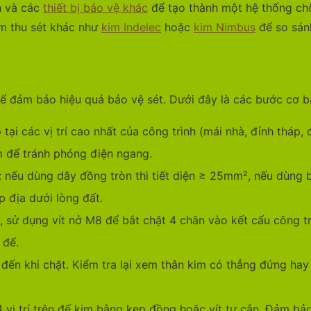
ền và các
thiết bị bảo vệ khác
để tạo thành một hệ thống chố
im thu sét khác như
kim Indelec
hoặc
kim Nimbus
để so sán
để đảm bảo hiệu quả bảo vệ sét. Dưới đây là các bước cơ b
 tại các vị trí cao nhất của công trình (mái nhà, đỉnh tháp
m để tránh phóng điện ngang.
 nếu dùng dây đồng tròn thì tiết diện ≥ 25mm², nếu dùng 
p địa dưới lòng đất.
rí, sử dụng vít nở M8 để bắt chặt 4 chân vào kết cấu công t
 đế.
đến khi chặt. Kiểm tra lại xem thân kim có thẳng đứng ha
vị trí trên đế kim bằng kẹp đồng hoặc vít tự cắn. Đảm bảo 