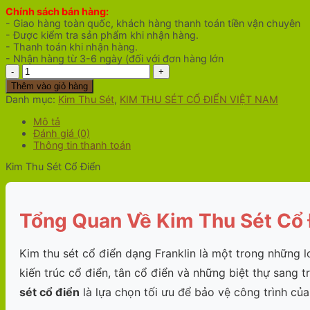
Chính sách bán hàng:
- Giao hàng toàn quốc, khách hàng thanh toán tiền vận chuyên
- Được kiểm tra sản phẩm khi nhận hàng.
- Thanh toán khi nhận hàng.
- Nhận hàng từ 3-6 ngày (đối với đơn hàng lớn
Kim
Thu
Thêm vào giỏ hàng
Sét
Danh mục:
Kim Thu Sét
,
KIM THU SÉT CỔ ĐIỂN VIỆT NAM
Cổ
Điển
Mô tả
số
Đánh giá (0)
lượng
Thông tin thanh toán
Kim Thu Sét Cổ Điển
Tổng Quan Về Kim Thu Sét Cổ 
Kim thu sét cổ điển dạng Franklin là một trong những l
kiến trúc cổ điển, tân cổ điển và những biệt thự sang 
sét cổ điển
là lựa chọn tối ưu để bảo vệ công trình củ