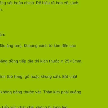
ng sét hoàn chỉnh. Để hiểu rõ hơn về cách
h.
ản:
, đầu ăng ten). Khoảng cách từ kim đến các
băng đồng tiếp địa thì kích thước ≥ 25x3mm.
rình (bê tông, gỗ hoặc khung sắt). Bắt chặt
y không bằng thước vát. Thân kim phải vuông
tiếp xúc chặt chẽ, không bị lỏng lẻo.