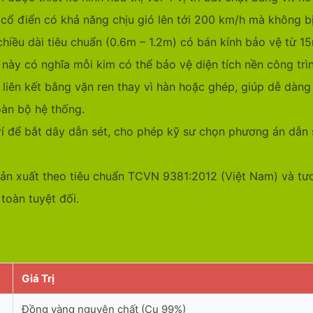
 cổ điển có khả năng chịu gió lên tới 200 km/h mà không bị 
chiều dài tiêu chuẩn (0.6m – 1.2m) có bán kính bảo vệ từ 
ày có nghĩa mỗi kim có thể bảo vệ diện tích nền công trìn
liên kết bằng vặn ren thay vì hàn hoặc ghép, giúp dễ dàng b
oàn bộ hệ thống.
rí để bắt dây dẫn sét, cho phép kỹ sư chọn phương án dẫn s
n xuất theo tiêu chuẩn TCVN 9381:2012 (Việt Nam) và tươn
toàn tuyệt đối.
Giá Trị
Đồng vàng nguyên chất (Cu 99%)