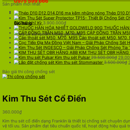
0975 599 666
Sản phẩm mới nhất
0
Thép D10,D
Từ Thổ Nhĩ Kỳ
3.900.000
₫
Giỏ hàng
THUỐC HÀN
CÁP ĐỒNG TRẦN M50
Chưa có sản phẩm trong giỏ hàng.
Cáp thoát sét M50, M70,
KIM THU SÉT OBR HÃNG
Giá
Kim thu sét Pulsar
29.500.000
₫
29.00
gốc
Kim thu sét Stommaster
3.500.000
₫
là:
Báo giá thi công chống sét
29.50
l
Kim Thu Sét Cổ Điển
360.000
₫
Kim thu sét cổ điển dạng Franklin là thiết bị chống sét chuyên d
vệ tối ưu. Sản phẩm đạt tiêu chuẩn quốc tế, hoạt động hiệu quả t