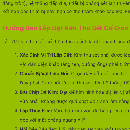
đồng tròn), hệ thống tiếp địa, thiết bị chống sét lan truy
kết hợp các thiết bị này, bạn có thể tham khảo các loại k
Hướng Dẫn Lắp Đặt Kim Thu Sét Cổ Điển
Lắp đặt kim thu sét cổ điển đúng cách là rất quan trọng 
Xác Định Vị Trí Lắp Đặt:
Kim thu sét phải được lắp
vật dẫn điện khác (ăng ten, đường ống) phải ≥ 2
Chuẩn Bị Vật Liệu Nối:
Chọn dây dẫn sét phù hợp:
Dây phải được nối từ kim thu sét đến hệ thống tiế
Bắt Chặt Đế Kim:
Đặt đế kim hình hoa thị lên vị t
vừa phải, không được quá chặt để tránh làm hỏng
Lắp Thân Kim:
Vặn thân kim vào đế bằng ren cho 
góc với mặt phẳng ngang ±1°.
Nối Dây Dẫn Sét:
Nối dây dẫn sét vào một trong 4 