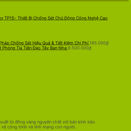
tor TP15- Thiết Bị Chống Sét Chủ Động Công Nghệ Cao
Pháp Chống Sét Hiệu Quả & Tiết Kiệm Chi Phí
185.000
₫
t Phóng Tia Tiên Đạo Tây Ban Nha
8.500.000
₫
n xuất từ đồng vàng nguyên chất với bán kính bảo
 vệ công trình và tính mạng con người.