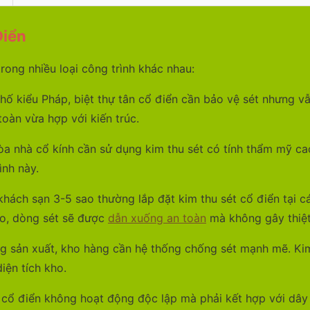
Điển
rong nhiều loại công trình khác nhau:
phố kiểu Pháp, biệt thự tân cổ điển cần bảo vệ sét nhưng vẫ
toàn vừa hợp với kiến trúc.
òa nhà cổ kính cần sử dụng kim thu sét có tính thẩm mỹ cao.
ình này.
hách sạn 3-5 sao thường lắp đặt kim thu sét cổ điển tại c
ào, dòng sét sẽ được
dẫn xuống an toàn
mà không gây thiệt
g sản xuất, kho hàng cần hệ thống chống sét mạnh mẽ. Kim 
iện tích kho.
 cổ điển không hoạt động độc lập mà phải kết hợp với d