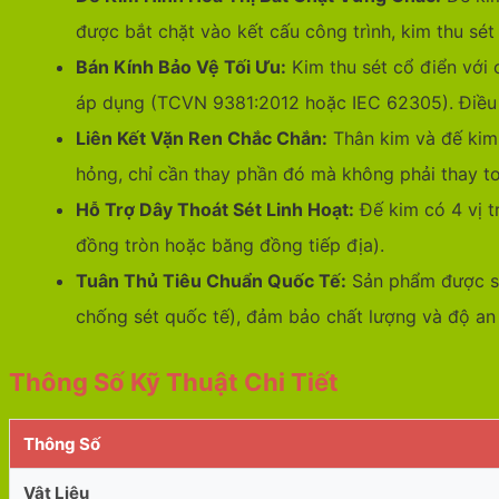
được bắt chặt vào kết cấu công trình, kim thu sét
Bán Kính Bảo Vệ Tối Ưu:
Kim thu sét cổ điển với 
áp dụng (TCVN 9381:2012 hoặc IEC 62305). Điều n
Liên Kết Vặn Ren Chắc Chắn:
Thân kim và đế kim 
hỏng, chỉ cần thay phần đó mà không phải thay t
Hỗ Trợ Dây Thoát Sét Linh Hoạt:
Đế kim có 4 vị t
đồng tròn hoặc băng đồng tiếp địa).
Tuân Thủ Tiêu Chuẩn Quốc Tế:
Sản phẩm được sả
chống sét quốc tế), đảm bảo chất lượng và độ an 
Thông Số Kỹ Thuật Chi Tiết
Thông Số
Vật Liệu