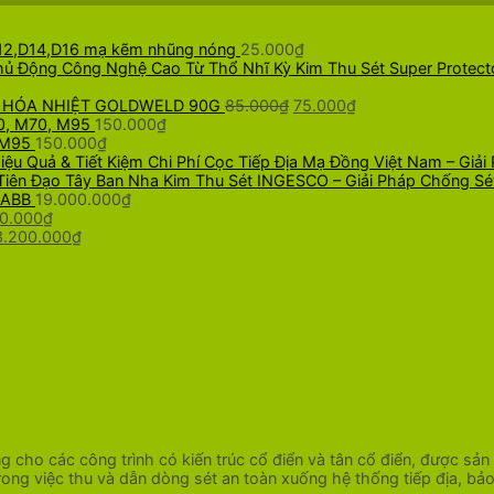
12,D14,D16 mạ kẽm nhũng nóng
25.000
₫
Kim Thu Sét Super Protec
Giá
Giá
 HÓA NHIỆT GOLDWELD 90G
85.000
₫
75.000
₫
gốc
hiện
, M70, M95
150.000
₫
là:
tại
 M95
150.000
₫
85.000₫.
là:
Cọc Tiếp Địa Mạ Đồng Việt Nam – Giải 
75.000₫.
Kim Thu Sét INGESCO – Giải Pháp Chống Sé
 ABB
19.000.000
₫
Giá
0.000
₫
Giá
hiện
Giá
3.200.000
₫
gốc
tại
hiện
0.000₫.
à:
là:
tại
3.500.000₫.
29.000.000₫.
là:
3.200.000₫.
ụng cho các công trình có kiến trúc cổ điển và tân cổ điển, được sả
rong việc thu và dẫn dòng sét an toàn xuống hệ thống tiếp địa, bảo