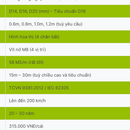
D14, D16, D20 (mm) – Tiêu chuẩn D16
0.6m, 0.8m, 1.0m, 1.2m (tuỳ yêu cầu)
Hình hoa thị (4 chân bắt)
Vít nở M8 (4 vị trí)
58 MS/m (rất tốt)
15m – 30m (tuỳ chiều cao và tiêu chuẩn)
TCVN 9381:2012 / IEC 62305
Lên đến 200 km/h
20 – 30 năm
315.000 VNĐ/cái