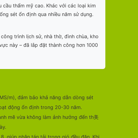
u cầu thẩm mỹ cao. Khác với các loại kim
hống sét ổn định qua nhiều năm sử dụng.
ông trình lịch sử, nhà thờ, đình chùa, kho
vực này – đã lắp đặt thành công hơn 1000
 MS/m), đảm bảo khả năng dẫn dòng sét
oạt động ổn định trong 20-30 năm.
 mạnh mẽ vừa không làm ảnh hưởng đến th美
ày.
 8, giúp phân tán tải trọng gió đều đặn. Khi