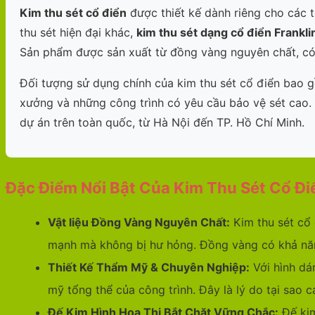
Kim thu sét cổ điển
được thiết kế dành riêng cho các 
thu sét hiện đại khác,
kim thu sét dạng cổ điển Frankli
Sản phẩm được sản xuất từ đồng vàng nguyên chất, có
Đối tượng sử dụng chính của kim thu sét cổ điển bao gồ
xưởng và những công trình có yêu cầu bảo vệ sét cao.
dự án trên toàn quốc, từ Hà Nội đến TP. Hồ Chí Minh.
Đặc Điểm Nổi Bật Của Kim Thu Sét Cổ Đi
Vật liệu Đồng Vàng Nguyên Chất:
Kim thu sét cổ
mạnh mà không bị hư hỏng. Đồng vàng có khả năn
Thiết Kế Thẩm Mỹ & Chuyên Nghiệp:
Với hình dá
mỹ tổng thể của công trình. Đây là lý do tại sao cá
Đế Kim Hình Hoa Thị Bắt Chặt Vững Chắc:
Đế kim 