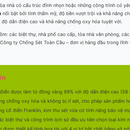
tòa nhà có cấu trúc đỉnh nhọn hoặc những công trình có yê
n
nổi bật bởi tính thẩm mỹ, độ bền vượt trội và khả năng c
 độ dẫn điện cao và khả năng chống oxy hóa tuyệt vời.
m: các biệt thự, nhà phố cao cấp, tòa nhà văn phòng, các c
 Công ty Chống Sét Toàn Cầu – đơn vị hàng đầu trong lĩnh 
ển
 điển được làm từ đồng vàng 99% với độ dẫn điện cao (58
g chống oxy hóa và không bị rỉ sét, cho phép sản phẩm h
ng cổ điển Franklin, kim thu sét vừa có tính năng bảo vệ
c biệt thự và công trình lịch sử đều ưu tiên chọn loại kim n
được thiết kế hình hoa thị với 4 vị trí bắt chặt bằng vít nở