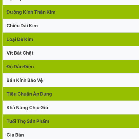
Đường Kính Thân Kim
Chiều Dài Kim
Loại Đế Kim
Vít Bắt Chặt
Độ Dẫn Điện
Bán Kính Bảo Vệ
Tiêu Chuẩn Áp Dụng
Khả Năng Chịu Gió
Tuổi Thọ Sản Phẩm
Giá Bán