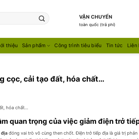
VẬN CHUYỂN
toàn quốc (trả phí)
ới thiệu
Sản phẩm
Công trình tiêu biểu
Tin tức
Liên
g cọc, cải tạo đất, hóa chất…
đất, hóa chất…
tầm quan trọng của việc giảm điện trở tiế
 địa
đóng vai trò vô cùng then chốt. Điện trở tiếp địa là giá trị phả