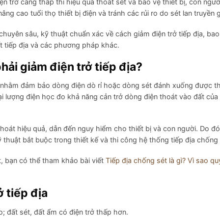
iện trở càng thấp thì hiệu quả thoát sét và bảo vệ thiết bị, con ngư
ng cao tuổi thọ thiết bị điện và tránh các rủi ro do sét lan truyền g
 chuyên sâu, kỹ thuật chuẩn xác về cách giảm điện trở tiếp địa, ba
ất tiếp địa và các phương pháp khác.
phải giảm điện trở tiếp địa?
t đất nhằm đảm bảo dòng điện dò rỉ hoặc dòng sét đánh xuống được th
đại lượng điện học đo khả năng cản trở dòng điện thoát vào đất của
thoát hiệu quả, dẫn đến nguy hiểm cho thiết bị và con người. Do đó
huật bắt buộc trong thiết kế và thi công hệ thống tiếp địa chống 
ét, bạn có thể tham khảo bài viết
Tiếp địa chống sét là gì? Vì sao qu
 tiếp địa
; đất sét, đất ẩm có điện trở thấp hơn.