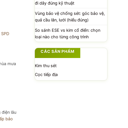
đi dây đúng kỹ thuật
Vùng bảo vệ chống sét: góc bảo vệ,
quả cầu lăn, lưới (hiểu đúng)
So sánh ESE vs kim cổ điển: chọn
t SPD
loại nào cho từng công trình
CÁC SẢN PHẨM
g mùa mưa
Kim thu sét
Cọc tiếp địa
 điện lâu
ấp bảo