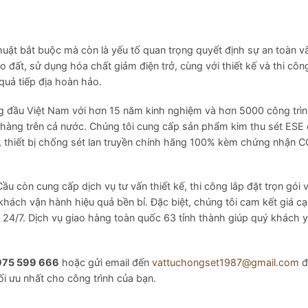
uật bắt buộc mà còn là yếu tố quan trọng quyết định sự an toàn v
 đất, sử dụng hóa chất giảm điện trở, cùng với thiết kế và thi cô
 quả tiếp địa hoàn hảo.
ng đầu Việt Nam với hơn 15 năm kinh nghiệm và hơn 5000 công trì
h hàng trên cả nước. Chúng tôi cung cấp sản phẩm kim thu sét ESE
ịa, thiết bị chống sét lan truyền chính hãng 100% kèm chứng nhận 
còn cung cấp dịch vụ tư vấn thiết kế, thi công lắp đặt trọn gói v
hách vận hành hiệu quả bền bỉ. Đặc biệt, chúng tôi cam kết giá cạ
u 24/7. Dịch vụ giao hàng toàn quốc 63 tỉnh thành giúp quý khách 
975 599 666
hoặc gửi email đến
vattuchongset1987@gmail.com
đ
ối ưu nhất cho công trình của bạn.