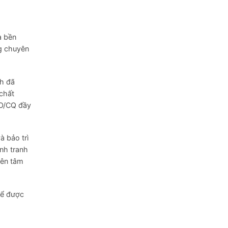
à bền
ng chuyên
nh đã
 chất
CO/CQ đầy
à bảo trì
nh tranh
yên tâm
ể được