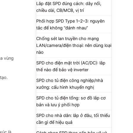
Lắp đặt SPD đúng cách: dây nối,
chiều dài, CB/MCB, vị trí
Phối hợp SPD Type 1–2–3: nguyên
tắc để không “đánh nhau”
Chống sét lan truyền cho mạng
LAN/camera/điện thoại: nên dùng loại
nào
ủa vùng
SPD cho điện mặt trời (AC/DC): lắp
thế nào để bảo vệ inverter
tạo.
SPD cho tủ điện công nghiệp/nhà
xưởng: cấu hình khuyến nghị
SPD cho tủ điện tổng: sơ đồ lắp cơ
bản và lưu ý phối hợp
SPD cho nhà dân: lắp ở đâu, tối thiểu
cần gì để hiệu quả
xúc là
Cách chọn SPD theo cấp bảo vệ và