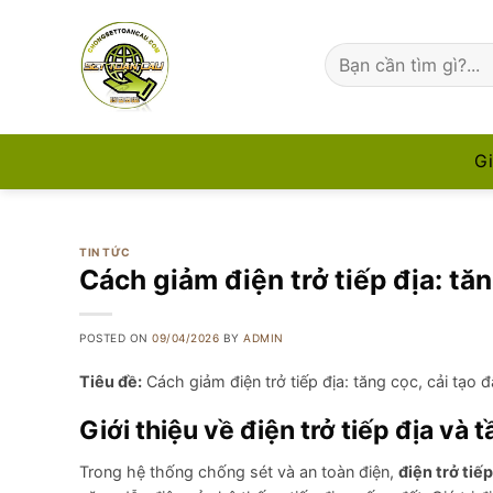
Skip
to
Tìm
content
kiếm:
Gi
TIN TỨC
Cách giảm điện trở tiếp địa: tăn
POSTED ON
09/04/2026
BY
ADMIN
Tiêu đề:
Cách giảm điện trở tiếp địa: tăng cọc, cải tạo 
Giới thiệu về điện trở tiếp địa và 
Trong hệ thống chống sét và an toàn điện,
điện trở tiếp