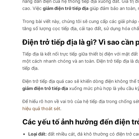
năng dẫn điện của hệ thống tiếp địa xuống đất. Giá trị đ
cao. Việc
giảm điện trở tiếp địa
giúp đảm bảo an toàn, nâ
Trong bài viết này, chúng tôi sẽ cung cấp các giải pháp
tăng số lượng cọc tiếp địa, cải tạo đất, sử dụng hóa ch
Điện trở tiếp địa là gì? Vì sao cần 
Tiếp địa là kết nối trực tiếp giữa thiết bị điện với mặ
một cách nhanh chóng và an toàn. Điện trở tiếp địa là 
tiếp địa.
Điện trở tiếp địa quá cao sẽ khiến dòng điện không thể 
giảm điện trở tiếp địa
xuống mức phù hợp là yêu cầu kỹ t
Để hiểu rõ hơn về vai trò của hệ tiếp địa trong chống s
hiệu quả thoát sét
.
Các yếu tố ảnh hưởng đến điện trở
Loại đất:
đất nhiều cát, đá khô thường có điện trở cao