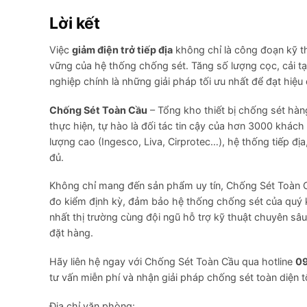
Lời kết
Việc
giảm điện trở tiếp địa
không chỉ là công đoạn kỹ th
vững của hệ thống chống sét. Tăng số lượng cọc, cải tạo
nghiệp chính là những giải pháp tối ưu nhất để đạt hiệu
Chống Sét Toàn Cầu
– Tổng kho thiết bị chống sét hà
thực hiện, tự hào là đối tác tin cậy của hơn 3000 khác
lượng cao (Ingesco, Liva, Cirprotec…), hệ thống tiếp đ
đủ.
Không chỉ mang đến sản phẩm uy tín, Chống Sét Toàn Cầu 
đo kiểm định kỳ, đảm bảo hệ thống chống sét của quý k
nhất thị trường cùng đội ngũ hỗ trợ kỹ thuật chuyên sâ
đặt hàng.
Hãy liên hệ ngay với Chống Sét Toàn Cầu qua hotline
0
tư vấn miễn phí và nhận giải pháp chống sét toàn diện t
Địa chỉ văn phòng: