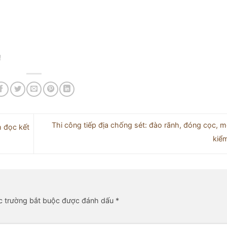
!
Thi công tiếp địa chống sét: đào rãnh, đóng cọc, mố
h đọc kết
kiể
c trường bắt buộc được đánh dấu
*