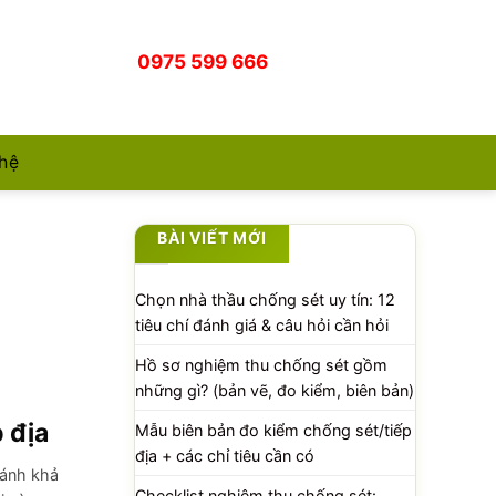
0975 599 666
 hệ
BÀI VIẾT MỚI
Chọn nhà thầu chống sét uy tín: 12
tiêu chí đánh giá & câu hỏi cần hỏi
Hồ sơ nghiệm thu chống sét gồm
những gì? (bản vẽ, đo kiểm, biên bản)
p địa
Mẫu biên bản đo kiểm chống sét/tiếp
địa + các chỉ tiêu cần có
n ánh khả
Checklist nghiệm thu chống sét: