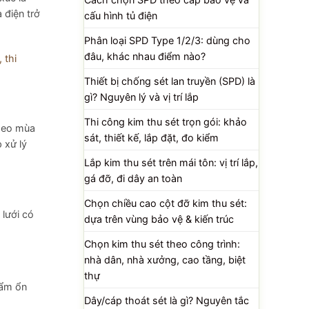
 điện trở
cấu hình tủ điện
Phân loại SPD Type 1/2/3: dùng cho
đâu, khác nhau điểm nào?
 thi
Thiết bị chống sét lan truyền (SPD) là
gì? Nguyên lý và vị trí lắp
Thi công kim thu sét trọn gói: khảo
theo mùa
sát, thiết kế, lắp đặt, đo kiểm
 xử lý
Lắp kim thu sét trên mái tôn: vị trí lắp,
gá đỡ, đi dây an toàn
Chọn chiều cao cột đỡ kim thu sét:
 lưới có
dựa trên vùng bảo vệ & kiến trúc
Chọn kim thu sét theo công trình:
nhà dân, nhà xưởng, cao tầng, biệt
thự
 ẩm ổn
Dây/cáp thoát sét là gì? Nguyên tắc