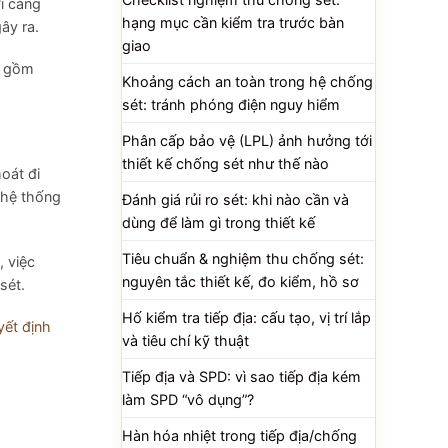
ời càng
hạng mục cần kiểm tra trước bàn
ây ra.
giao
o gồm
Khoảng cách an toàn trong hệ chống
sét: tránh phóng điện nguy hiểm
Phân cấp bảo vệ (LPL) ảnh hưởng tới
thiết kế chống sét như thế nào
oát đi
 hệ thống
Đánh giá rủi ro sét: khi nào cần và
dùng để làm gì trong thiết kế
Tiêu chuẩn & nghiệm thu chống sét:
, việc
nguyên tắc thiết kế, đo kiểm, hồ sơ
sét.
Hố kiểm tra tiếp địa: cấu tạo, vị trí lắp
yết định
và tiêu chí kỹ thuật
Tiếp địa và SPD: vì sao tiếp địa kém
làm SPD “vô dụng”?
Hàn hóa nhiệt trong tiếp địa/chống