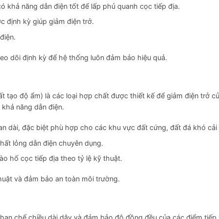
 khả năng dẫn điện tốt để lấp phủ quanh cọc tiếp địa.
c định kỳ giúp giảm điện trở.
điện.
heo dõi định kỳ để hệ thống luôn đảm bảo hiệu quả.
ất tạo độ ẩm) là các loại hợp chất được thiết kế để giảm điện trở c
n khả năng dẫn điện.
an dài, đặc biệt phù hợp cho các khu vực đất cứng, đất đá khó cải 
chất lỏng dẫn điện chuyên dụng.
o hố cọc tiếp địa theo tỷ lệ kỹ thuật.
huật và đảm bảo an toàn môi trường.
ho hạn chế chiều dài dây và đảm bảo độ đồng đều của các điểm tiếp 