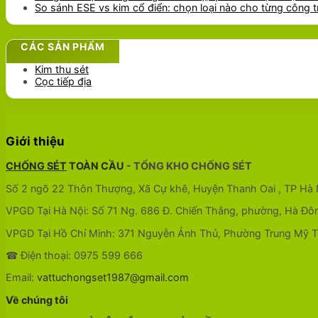
So sánh ESE vs kim cổ điển: chọn loại nào cho từng công t
CÁC SẢN PHẨM
Kim thu sét
Cọc tiếp địa
Giới thiệu
CHỐNG SÉT
TOÀN CẦU
- TỔNG KHO CHỐNG SÉT
Số 2 ngõ 22 Thôn Thượng, Xã Cự khê, Huyện Thanh Oai , TP Hà 
VPGD Tại Hà Nội: Số 71 Ng. 686 Đ. Chiến Thắng, phường, Hà Đô
VPGD Tại Hồ Chí Minh: 371 Nguyễn Ảnh Thủ, Phường Trung Mỹ Tâ
☎ Điện thoại: 0975 599 666
Email:
vattuchongset1987@gmail.com
Về chúng tôi