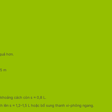
quả hơn.
,5 m
m khoảng cách còn s ≈ 0,8 L.
ch lên s ≈ 1,2–1,5 L hoặc bổ sung thanh xi-phông ngang.