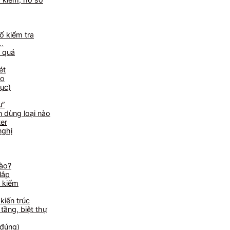
ố kiểm tra
t…
t quả
ét
ạo
hục)
u”
 dùng loại nào
ter
nghị
nào?
lắp
o kiểm
kiến trúc
tầng, biệt thự
 đúng)