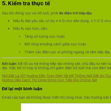
5. Kiểm tra thực tế
Sau khi đóng cọc và nối lưới, phải
đo điện trở tiếp địa
:
Nếu Rₜ đạt yêu cầu (ví dụ ≤ 4 Ω cho dân dụng, ≤ 1–2 Ω cho 
Nếu Rₜ cao hơn, cần:
Tăng số lượng cọc hoặc
Mở rộng khoảng cách giữa cọc hoặc
Thêm các điện cực xi-phông ngang và tấm tiếp địa.
Kết luận:
Để tối ưu hệ thống tiếp địa chống sét, chủ đầu tư nên tu
địa. Việc bố trí hợp lý không chỉ giảm điện trở lưới mà còn đảm bả
Nối Đất Là Gì? Hướng Dẫn Toàn Diện Về Hệ Thống Nối Đất An To
Hướng Dẫn Cách Thi Công Đóng Cọc Tiếp Địa Chống Sét
Để lại một bình luận
Email của bạn sẽ không được hiển thị công khai.
Các trường bắt