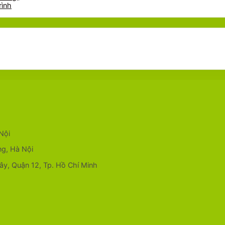
rình
Nội
ng, Hà Nội
y, Quận 12, Tp. Hồ Chí Minh