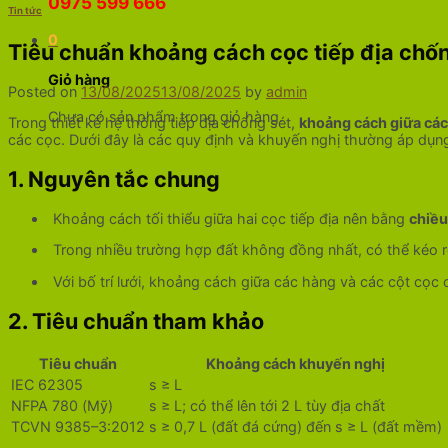
0975 599 666
Tin tức
0
Tiêu chuẩn khoảng cách cọc tiếp địa chốn
Giỏ hàng
Posted on
13/08/2025
13/08/2025
by
admin
Chưa có sản phẩm trong giỏ hàng.
Trong thiết kế hệ thống tiếp địa chống sét,
khoảng cách giữa cá
các cọc. Dưới đây là các quy định và khuyến nghị thường áp dụn
1. Nguyên tắc chung
Khoảng cách tối thiểu giữa hai cọc tiếp địa nên bằng
chiều
Trong nhiều trường hợp đất không đồng nhất, có thể kéo r
Với bố trí lưới, khoảng cách giữa các hàng và các cột cọc 
2. Tiêu chuẩn tham khảo
Tiêu chuẩn
Khoảng cách khuyến nghị
IEC 62305
s ≥ L
NFPA 780 (Mỹ)
s ≥ L; có thể lên tới 2 L tùy địa chất
TCVN 9385–3:2012
s ≥ 0,7 L (đất đá cứng) đến s ≥ L (đất mềm)