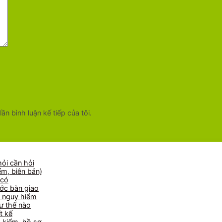
ần bình luận kế tiếp của tôi.
hỏi cần hỏi
m, biên bản)
 có
ước bàn giao
n nguy hiểm
ư thế nào
t kế
o kiểm, hồ sơ