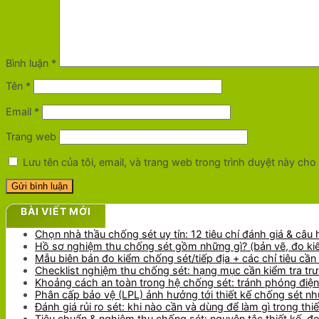
Bình luận
*
Tên
*
Email
*
Trang web
Lưu tên của tôi, email, và trang web trong trình duyệt này cho l
BÀI VIẾT MỚI
Chọn nhà thầu chống sét uy tín: 12 tiêu chí đánh giá & câu 
Hồ sơ nghiệm thu chống sét gồm những gì? (bản vẽ, đo kiể
Mẫu biên bản đo kiểm chống sét/tiếp địa + các chỉ tiêu cần
Checklist nghiệm thu chống sét: hạng mục cần kiểm tra tr
Khoảng cách an toàn trong hệ chống sét: tránh phóng điệ
Phân cấp bảo vệ (LPL) ảnh hưởng tới thiết kế chống sét nh
Đánh giá rủi ro sét: khi nào cần và dùng để làm gì trong thiế
Tiêu chuẩn & nghiệm thu chống sét: nguyên tắc thiết kế, đ