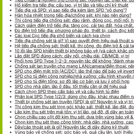
Hố kiểm tra tiếp địa: cấu tạo, vị trí lắp và tiêu chí kỹ thuật
Tiếp địa và SPD: vì sao tiếp địa kém làm SPD “vô dụng”?
Hàn hóa nhiệt trong tiếp địa/chống sét: khi nào nên dùng?
Thi công tiếp địa chống sét: đào rãnh, đóng cọc, mối nối, h
Cách giảm điện trở tiếp địa: tăng cọc, cải tạo đất, hóa chấ
Đo điện trở tiếp địa: phương pháp đo, thiết bị, cách đọc kế
Các loại Cọc tiếp địa phổ biến và cách lựa chọn
Tiếp địa chống sét là gì? Vì sao quyết định hiệu quả thoát s
Hệ tiếp địa chống sét: thiết kế, thi công, đo điện trở & cải t
10 lỗi lắp SPD khiến thiết bị không bảo vệ (và cách khắc p
Lắp đặt SPD đúng cách: dây nối, chiều dài, CB/MCB, vị trí
Phối hợp SPD Type 1–2–3: nguyên tắc để không “đánh nha
Chống sét lan truyền cho mạng LAN/camera/điện thoại: nên
SPD cho điện mặt trời (AC/DC): lắp thế nào để bảo vệ inver
SPD cho tủ điện công nghiệp/nhà xưởng: cấu hình khuyến 
SPD cho tủ điện tổng: sơ đồ lắp cơ bản và lưu ý phối hợp
SPD cho nhà dân: lắp ở đâu, tối thiểu cần gì để hiệu quả
Cách chọn SPD theo cấp bảo vệ và cấu hình tủ điện
Phân loại SPD Type 1/2/3: dùng cho đâu, khác nhau điểm 
Thiết bị chống sét lan truyền (SPD) là gì? Nguyên lý và vị trí 
Thi công kim thu sét trọn gói: khảo sát, thiết kế, lắp đặt, đ
Lắp kim thu sét trên mái tôn: vị trí lắp, gá đỡ, đi dây an toàn
Chọn chiều cao cột đỡ kim thu sét: dựa trên vùng bảo vệ & 
Chọn kim thu sét theo công trình: nhà dân, nhà xưởng, cao 
Dây/cáp thoát sét là gì? Nguyên tắc đi dây đúng kỹ thuật
Vùng bảo vệ chống sét: góc bảo vệ, quả cầu lăn, lưới (hiểu