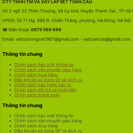
CTY TNHH TM VÀ XÂY LẮP SET TOÀN CẦU
Số 2 ngõ 22 Thôn Thượng, Xã Cự khê, Huyện Thanh Oai , TP Hà 
VPGD: Số 71 Ng. 686 Đ. Chiến Thắng, phường, Hà Đông, Hà Nội
☎ Điện thoại:
0975 599 666
Email: vattuchongset1987@gmail.com - settoancau@gmail.com
Thông tin chung
Chính sách bảo mật thông tin
Chính sách vận chuyển giao hàng
Chính sách mua hàng
Điều khoản sử dụng SP và dịch vụ
Chính sách bảo hành bảo trì
Chính sách đổi trả và hoàn tiền
Chính sách thanh toán
Thông tin chung
Chính sách bảo mật thông tin
Chính sách vận chuyển giao hàng
Chính sách mua hàng
Điều khoản sử dụng SP và dịch vụ